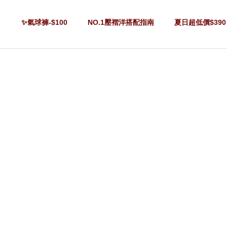
✨氣球褲-$100
NO.1壓褶洋搭配指南
夏日超低價$390