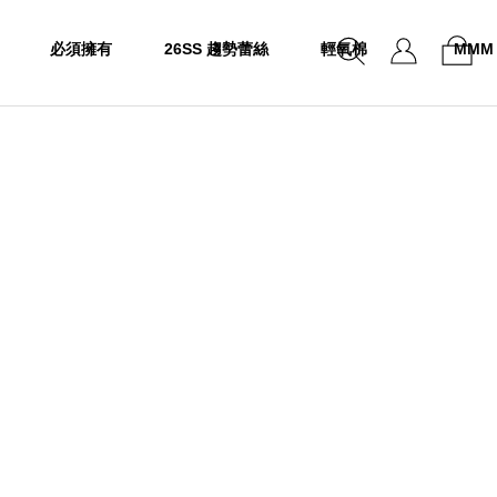
必須擁有
26SS 趨勢蕾絲
輕氧棉
MMM