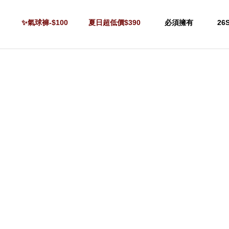
✨氣球褲-$100
夏日超低價$390
必須擁有
26