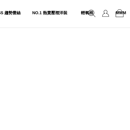
SS 趨勢蕾絲
NO.1 熱賣壓褶洋裝
輕氧棉
MMM