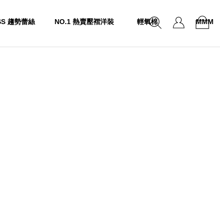
SS 趨勢蕾絲
NO.1 熱賣壓褶洋裝
輕氧棉
MMM