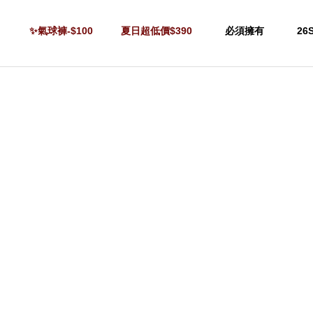
✨氣球褲-$100
夏日超低價$390
必須擁有
26