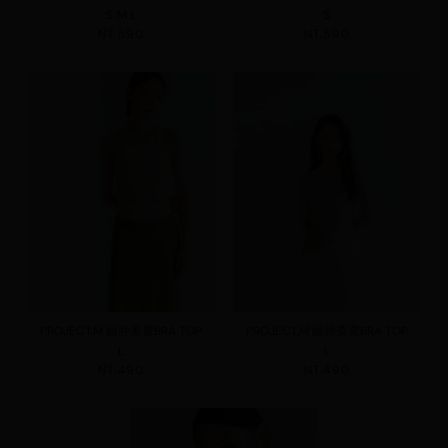
S
M
L
S
NT.590
NT.590
PROJECT.M 繞脖美背BRA TOP
PROJECT.M 繞脖美背BRA TOP
L
L
NT.490
NT.490