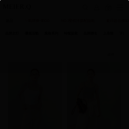
0
新品
✨氣球褲-$100
NO.1壓褶洋搭配指南
夏日超低價$3
品牌主打
優惠活動
風格系列
時髦提案
品牌聯名
上身類
下身
排序