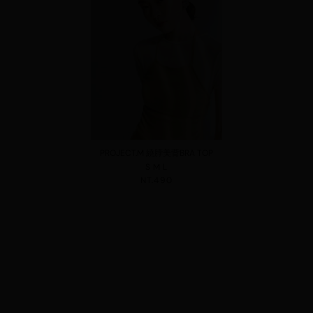
PROJECT.M 繞脖美背BRA TOP
S
M
L
NT.490