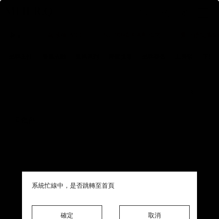
0
新品
✨氣球褲-$100
NO.1壓褶洋搭配指南
夏日超低價$3
品牌主打
優惠活動
風格系列
時髦提案
品牌聯名
上身類
下身
排序
推薦商品
Item
1
of
1
系統忙線中，是否跳轉至首頁
系統忙線中，是否跳轉至首頁
系統忙線中，是否跳轉至首頁
系統忙線中，是否跳轉至首頁
確定
確定
確定
確定
取消
取消
取消
取消