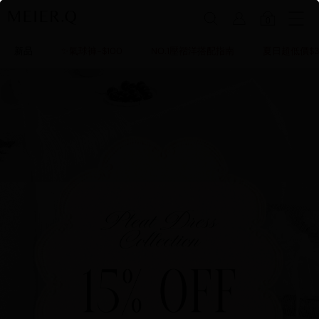
0
新品
✨氣球褲-$100
NO.1壓褶洋搭配指南
夏日超低價$3