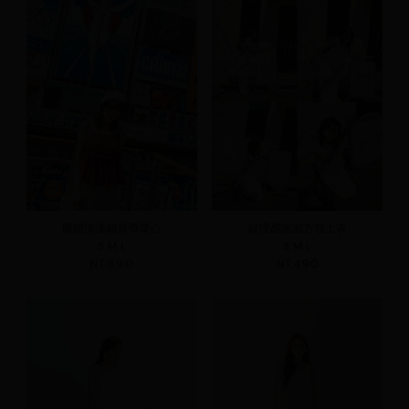
壓摺澎澎細肩帶背心
紋理感泡泡方領上衣
S
M
L
S
M
L
NT.690
NT.490