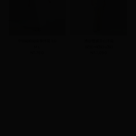
平領細褶細肩帶洋裝 2.0
透紗雙層背心洋裝
M
L
S(預)
M(預)
L(預)
NT.790
NT.1,090