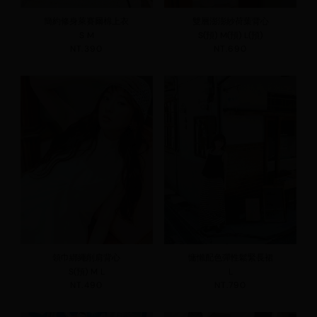
簡約修身萊賽爾棉上衣
雙層澎澎紗荷葉背心
S
M
S(預)
M(預)
L(預)
NT.390
NT.690
領巾綁繩削肩背心
慵懶配色彈性鬆緊長裙
S(預)
M
L
L
NT.490
NT.790