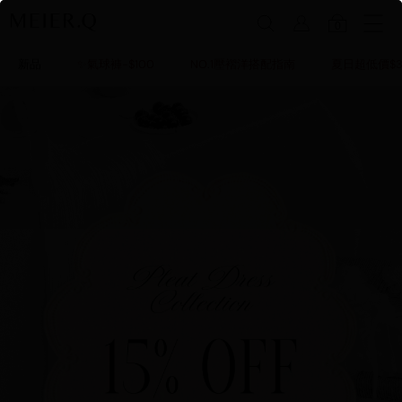
0
新品
✨氣球褲-$100
NO.1壓褶洋搭配指南
夏日超低價$3