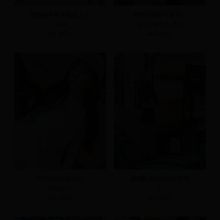
簡約修身萊賽爾棉上衣
雙層澎澎紗荷葉背心
S
M
S(預)
M(預)
L(預)
NT.390
NT.690
領巾綁繩削肩背心
慵懶配色彈性鬆緊長裙
S(預)
M
L
L
NT.490
NT.790