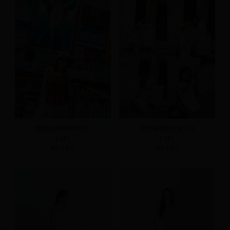
壓摺澎澎細肩帶背心
紋理感泡泡方領上衣
S
M
L
S
M
L
NT.690
NT.490