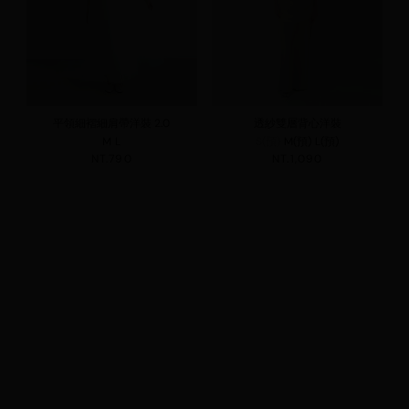
平領細褶細肩帶洋裝 2.0
透紗雙層背心洋裝
M
L
S(預)
M(預)
L(預)
NT.790
NT.1,090