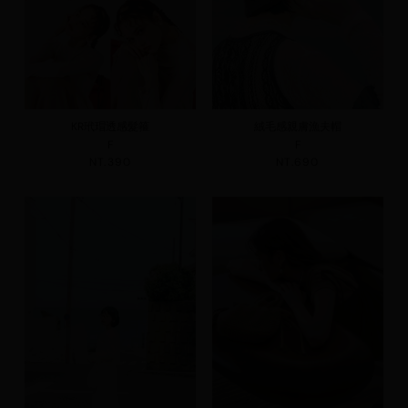
KR玳瑁透感髮箍
絨毛感親膚漁夫帽
F
F
NT.390
NT.690