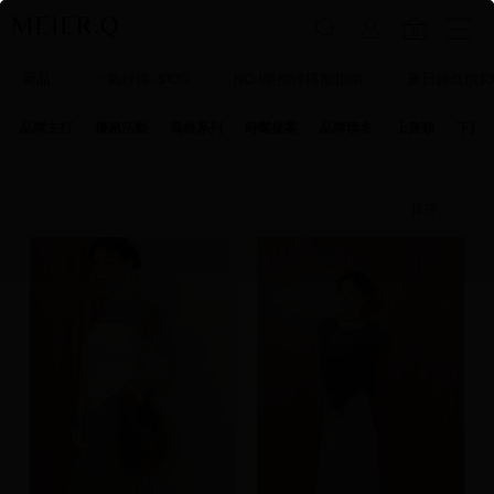
0
新品
✨氣球褲-$100
NO.1壓褶洋搭配指南
夏日超低價$3
品牌主打
優惠活動
風格系列
時髦提案
品牌聯名
上身類
下身
排序