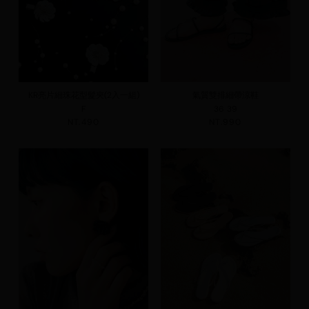
KR亮片細珠花型髮夾(2入一組)
氣質雙排細帶涼鞋
F
36
39
NT.490
NT.990