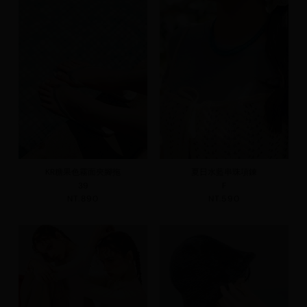
KR糖果色霧面夾腳拖
夏日水藍串珠項鍊
39
F
NT.890
NT.590