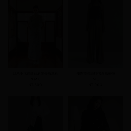
日系小花線條細肩帶長版罩衫
知性雙腰頭打摺直條長褲
S
M
L
M
L
NT.890
NT.990