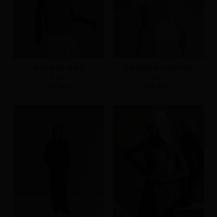
羽毛紗蓋袖針織背心
日系傘擺細褶澎袖綁帶襯衫
S
M
L
S
M
L
NT.790
NT.690