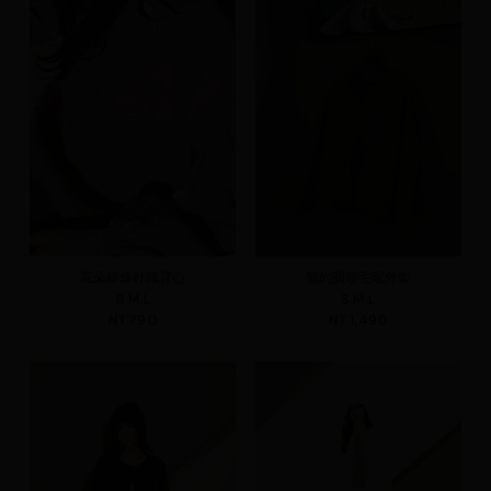
花朵線條針織背心
簡約圓領毛呢外套
S
M
L
S
M
L
NT.790
NT.1,490