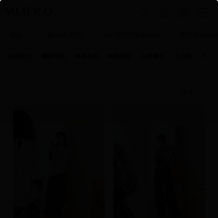
0
新品
✨氣球褲-$100
NO.1壓褶洋搭配指南
夏日超低價$3
品牌主打
優惠活動
風格系列
時髦提案
品牌聯名
上身類
下身
排序