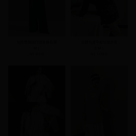
知性雙腰頭打摺直條長褲
立體毛邊單釦短版外套
M
L
S
M
L
NT.990
NT.1,090