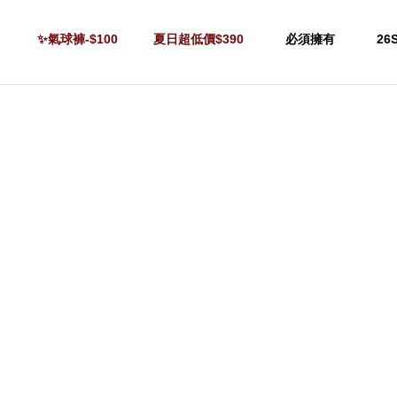
✨氣球褲-$100
夏日超低價$390
必須擁有
26