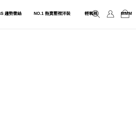
SS 趨勢蕾絲
NO.1 熱賣壓褶洋裝
輕氧棉
MMM