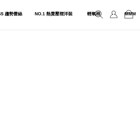
SS 趨勢蕾絲
NO.1 熱賣壓褶洋裝
輕氧棉
MMM