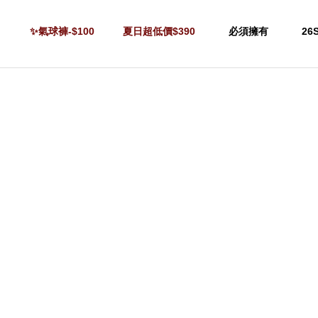
✨氣球褲-$100
夏日超低價$390
必須擁有
26