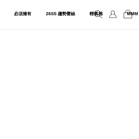
必須擁有
26SS 趨勢蕾絲
輕氧棉
MMM