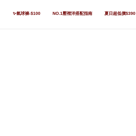
✨氣球褲-$100
NO.1壓褶洋搭配指南
夏日超低價$390