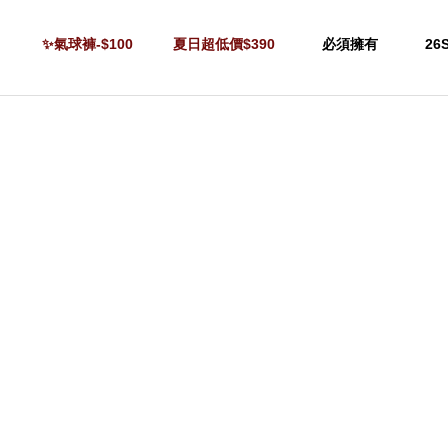
✨氣球褲-$100
夏日超低價$390
必須擁有
26