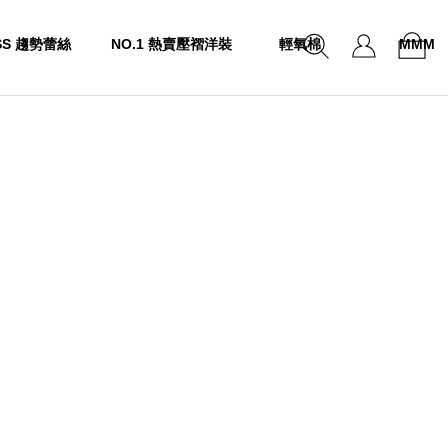
SS 趨勢蕾絲
NO.1 熱賣壓褶洋裝
輕氧棉
MMM