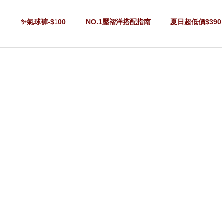
✨氣球褲-$100
NO.1壓褶洋搭配指南
夏日超低價$390