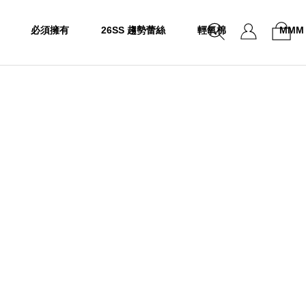
必須擁有
26SS 趨勢蕾絲
輕氧棉
MMM