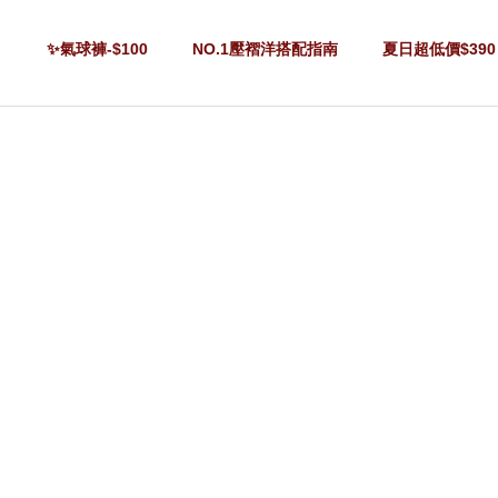
✨氣球褲-$100
NO.1壓褶洋搭配指南
夏日超低價$390