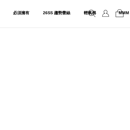
必須擁有
26SS 趨勢蕾絲
輕氧棉
MMM