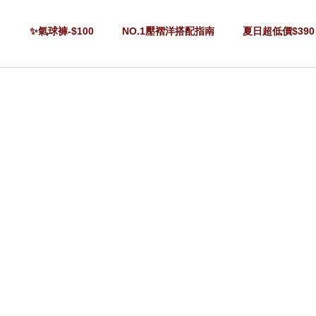
✨氣球褲-$100
NO.1壓褶洋搭配指南
夏日超低價$390