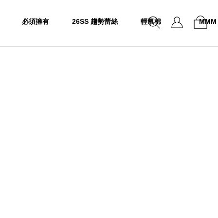
必須擁有
26SS 趨勢蕾絲
輕氧棉
MMM