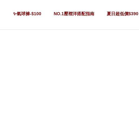
✨氣球褲-$100
NO.1壓褶洋搭配指南
夏日超低價$390