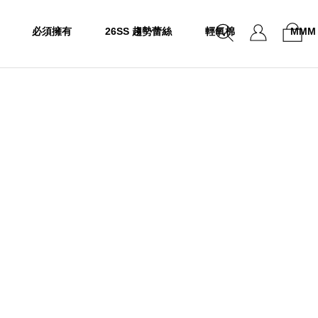
必須擁有
26SS 趨勢蕾絲
輕氧棉
MMM