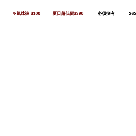
✨氣球褲-$100
夏日超低價$390
必須擁有
26