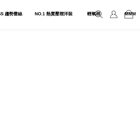
SS 趨勢蕾絲
NO.1 熱賣壓褶洋裝
輕氧棉
MMM