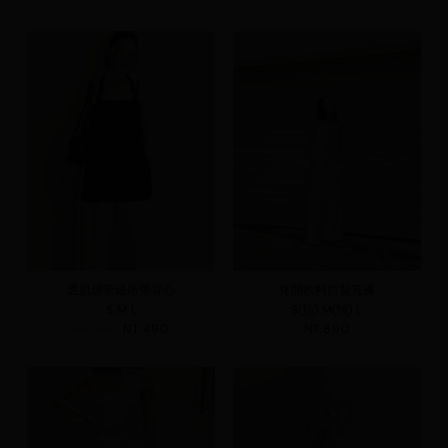
透肌感蕾絲吊帶背心
休閒軟料西裝寬褲
S
M
L
S(預)
M(預)
L
NT.590
NT.490
NT.890