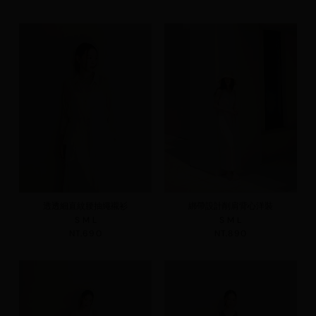
透透細直紋腰抽繩襯衫
綁帶設計削肩背心洋裝
S
M
L
S
M
L
NT.690
NT.890