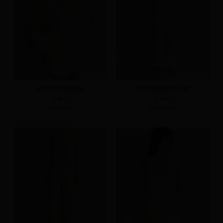
輕透直紋寬鬆襯衫
直紋感抽繩直筒長褲
S
M
L
S
M
L
NT.590
NT.690