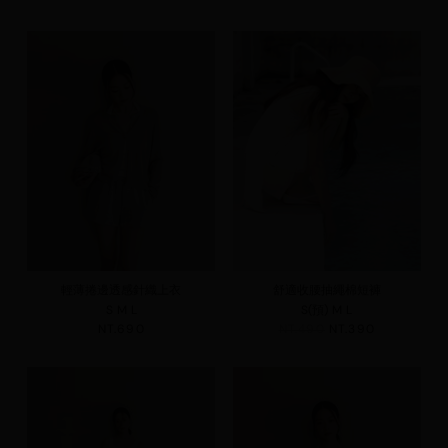
輕薄捲邊透感針織上衣
舒適收腰抽繩棉短褲
S
M
L
S(預)
M
L
NT.690
NT.490
NT.390