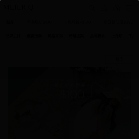
0
新品
新品現折$100
✨氣球褲-$100
夏日超低價$390
品牌主打
優惠活動
風格系列
時髦提案
品牌聯名
上身類
下身
排序