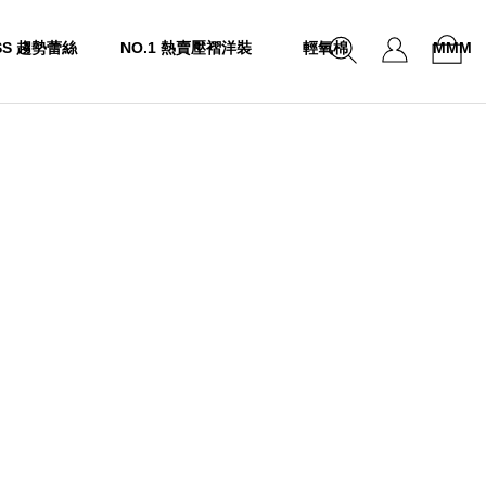
SS 趨勢蕾絲
NO.1 熱賣壓褶洋裝
輕氧棉
MMM