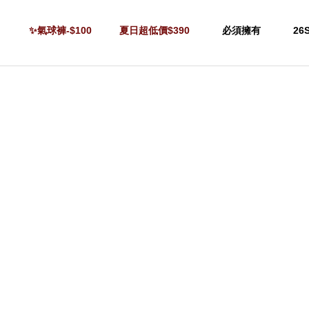
✨氣球褲-$100
夏日超低價$390
必須擁有
26