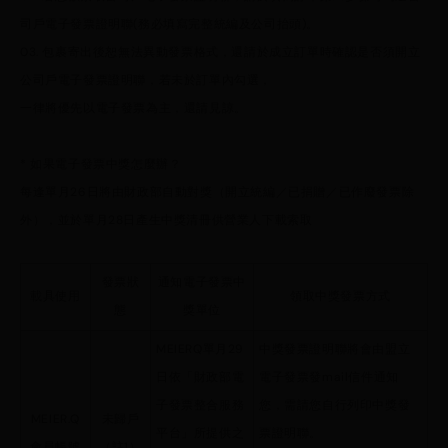
司戶電子發票證明聯(務必填寫完整統編及公司抬頭)。
03. 包裹寄出後恕無法異動發票格式，還請於成立訂單時確認是否須開立
公司戶電子發票證明聯，若未於訂單內勾選，
一律將優先以電子發票為主，還請見諒。
* 如果電子發票中獎怎麼辦？
每逢單月26日將由財政部自動對獎（開立統編／已捐贈／已作廢發票除
外），並於單月28日產生中獎清冊供營業人下載索取
發票狀
通知電子發票中
載具使用
領取中獎發票方式
態
獎單位
MEIERQ單月29
中獎發票證明聯將會由盟立
日依「財政部電
電子發票發mail信件通知
子發票整合服務
您，需請您自行列印中獎發
MEIER.Q
未歸戶
平台」所提供之
票證明聯。