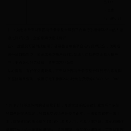
富 life-ET
／全家
FamiPort）
註1：如您未曾至財政部電子發票整合服務平台進行手機條碼或自然人憑
證之歸戶設定，您的發票便是未歸戶
註2：建議您可至財政部電子發票整合服務平台進行歸戶設定，便可透
過平台自動對獎；如完成領獎帳戶資料設定還可自動將獎金匯入帳戶
中，不必擔心發票破損、遺失或忘記領獎
貼心提醒：有任何兌獎疑義，可至財政部電子發票整合服務平台常見問
答服務項目查詢，或撥打電子發票24小時免付費專線0800-521-988
* 列印了訂單查詢內的發票電子檔，可以拿這張紙去銀行兌獎嗎？依統一
發票使用辦法規定，發票兌獎必須使用發票正本。一張發票僅有一張正
本，訂單查詢內所提供的列印僅供參考之用，不具兌獎功能。其他有關領
獎事項依「統一發票給獎辦法」規定辦理。有任何兌獎疑義，可至財政部