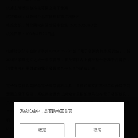
依據主管機關核准核可開立電子發票
核准機關：財政部台北市國稅局南港稽徵所
核准文號：財北國稅南港營業字號第1000002660號
核准日期：100年4月20日起
根據財政部令台財資字第1020002795號「電子發票實施作業要點」，於
本網站消費開立之統一發票資訊，將於期限內上傳至整合服務平台留存，
消費者可利用
財政部電子發票整合
平台查詢消費紀錄。
電子發票載具是記錄電子發票資料工具，會員於成立訂單但二個步驟中勾
選開立電子發票，系統將會優先以網站會員帳號做為儲存電子發票載具，
另會員也可選擇共通性載具儲存，MEIER.Q為響應環保不直接郵寄電子發
系統忙線中，是否跳轉至首頁
系統忙線中，是否跳轉至首頁
系統忙線中，是否跳轉至首頁
票證明聯，是以包裹寄出後直接可於訂單查詢發票明細及號碼，以茲證
明。
MEIER.Q可使用發票載具請見下方圖示：
確定
確定
確定
取消
取消
取消