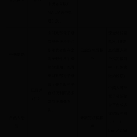
會員帳號
（註1）
中獎名單以E-
MAIL發送中獎
通知您。
由財政部電子發
獎金將於開
票整合服務平台
獎次月6號
依消費者留存之
已設定領獎帳
直接匯入歸
手機條碼
電子郵件及手機
戶
戶指定帳號
簡訊通知，也可
中（扣除應
至財政部電子發
繳納稅額）
票至整合服務平
中獎人可至
已歸戶
台或便利商品多
電子發票整
（註2）
媒體服務機查
合平台或多
詢。
媒體服務機
自然人憑
未設定領獎帳
（7-11 I-
證
戶
bon／萊爾