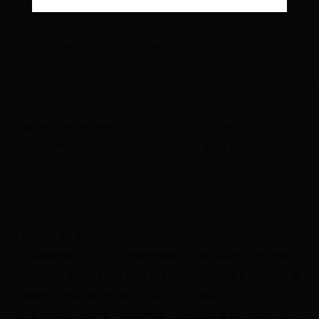
MEIER.Q會員載具
手機條碼載具
自然人憑證條碼載具
消費發票將會優先以網站
亦可使用共通性載具
會員帳號儲存
（需至財政部電子發票平台申請及下載）
* 如何取得電子發票證明聯？
01. 為響應環保，個人戶電子發票證明聯將不直接提供紙本，待財政部交
付之每期統一發票中獎通知（開立統編／已捐贈／已作廢發票除外），盟
立將會開立發票並傳送您的會員Email信件中，還請留意。
02. 若您欲索取公司戶電子發票證明聯，請於填寫訂單第二步驟時勾選公