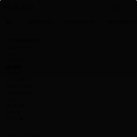
0
新品
✨氣球褲-$100
夏日超低價$390
NO.1 熱賣壓褶洋
CUSTOMER SERVICE/
會員及購物問題
付款方式
會員制度
關於發票
物流配送
退貨注意事項
退款方式及時間
如何使用購物金
FAQS
隱私權保護
服務條款
165反詐騙
* 什麼是「電子發票」？