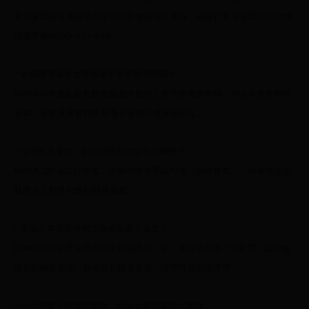
電子發票整合服務平台常見問答服務項目查詢，或撥打電子發票24小時免
付費專線0800-521-988。
* 如果辦理退貨需寄回電子發票證明聯嗎？
MEIER.Q將會在鑑賞期後隔週才會開立電子發票證明聯，所以不需要寄回
發票，若有退貨會再將原電子發票作廢重新開立。
* 沒有紙本發票，如何捐贈發票給社福團體？
MEIER.Q於成立訂單第二步驟勾選中可以勾選「捐贈發票」，捐贈單位是
財團法人創世社會福利基金會。
* 單筆訂單是否可開立為多張電子發票？
因MEIER.Q發票採用系統化自動開立，故一筆訂單對應一張發票，請恕無
法分別開立多張。如有分別開立需求，請將商品分別下單
* 公司戶電子發票證明聯，統編有錯或漏開怎麼辦