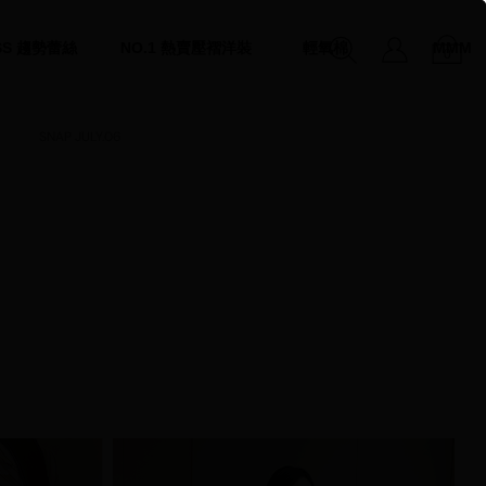
SS 趨勢蕾絲
NO.1 熱賣壓褶洋裝
輕氧棉
MMM
0
SNAP JULY.06