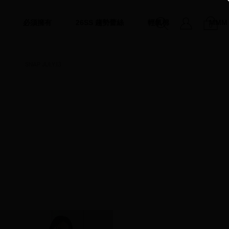
必須擁有
26SS 趨勢蕾絲
輕氧棉
MMM
0
SNAP JULY.13