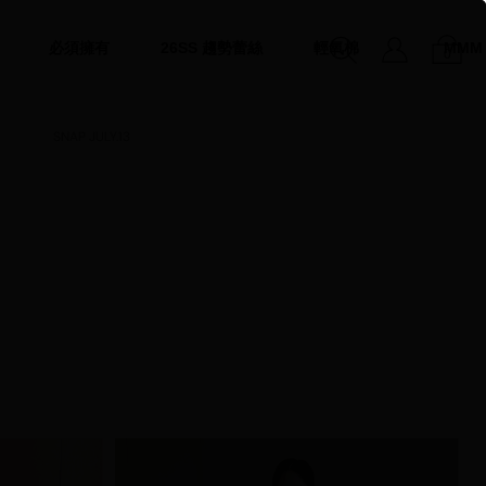
必須擁有
26SS 趨勢蕾絲
輕氧棉
MMM
0
SNAP JULY.13