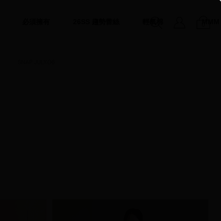
必須擁有
26SS 趨勢蕾絲
輕氧棉
MMM
0
SNAP JULY.06